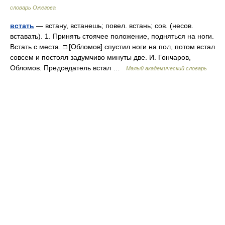
словарь Ожегова
встать
— встану, встанешь; повел. встань; сов. (несов.
вставать). 1. Принять стоячее положение, подняться на ноги.
Встать с места. □ [Обломов] спустил ноги на пол, потом встал
совсем и постоял задумчиво минуты две. И. Гончаров,
Обломов. Председатель встал …
Малый академический словарь